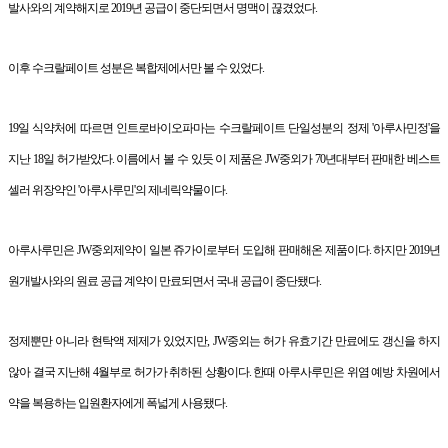
발사와의 계약해지로 2019년 공급이 중단되면서 명맥이 끊겼었다.
이후 수크랄페이트 성분은 복합제에서만 볼 수 있었다.
19일 식약처에 따르면 인트로바이오파마는 수크랄페이트 단일성분의 정제 '아루사민정'을
지난 18일 허가받았다. 이름에서 볼 수 있듯 이 제품은 JW중외가 70년대부터 판매한 베스트
셀러 위장약인 '아루사루민'의 제네릭약물이다.
아루사루민은 JW중외제약이 일본 쥬가이로부터 도입해 판매해온 제품이다. 하지만 2019년
원개발사와의 원료 공급 계약이 만료되면서 국내 공급이 중단됐다.
정제뿐만 아니라 현탁액 제제가 있었지만, JW중외는 허가 유효기간 만료에도 갱신을 하지
않아 결국 지난해 4월부로 허가가 취하된 상황이다. 한때 아루사루민은 위염 예방 차원에서
약을 복용하는 입원환자에게 폭넓게 사용됐다.