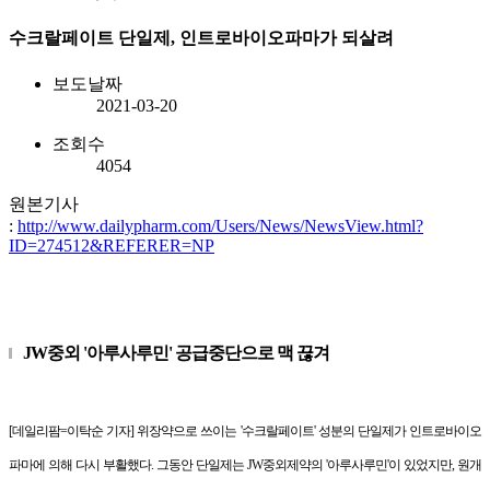
수크랄페이트 단일제, 인트로바이오파마가 되살려
보도날짜
2021-03-20
조회수
4054
원본기사
:
http://www.dailypharm.com/Users/News/NewsView.html?
ID=274512&REFERER=NP
JW중외 '아루사루민' 공급중단으로 맥 끊겨
[데일리팜=이탁순 기자] 위장약으로 쓰이는 '수크랄페이트' 성분의 단일제가 인트로바이오
파마에 의해 다시 부활했다. 그동안 단일제는 JW중외제약의 '아루사루민'이 있었지만, 원개