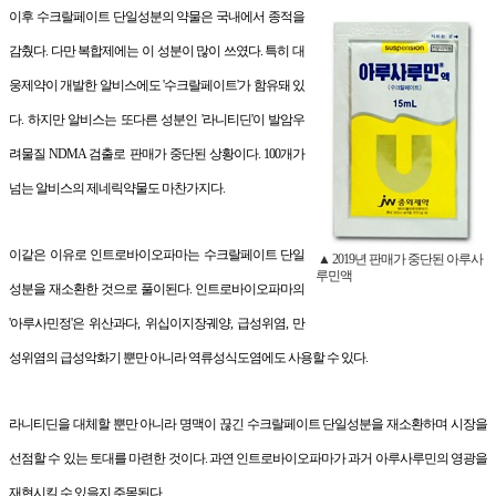
이후 수크랄페이트 단일성분의 약물은 국내에서 종적을
감췄다. 다만 복합제에는 이 성분이 많이 쓰였다. 특히 대
웅제약이 개발한 알비스에도 '수크랄페이트'가 함유돼 있
다. 하지만 알비스는 또다른 성분인 '라니티딘'이 발암우
려물질 NDMA 검출로 판매가 중단된 상황이다. 100개가
넘는 알비스의 제네릭약물도 마찬가지다.
이같은 이유로 인트로바이오파마는 수크랄페이트 단일
▲ 2019년 판매가 중단된 아루사
루민액
성분을 재소환한 것으로 풀이된다. 인트로바이오파마의
'아루사민정'은 위산과다, 위십이지장궤양, 급성위염, 만
성위염의 급성악화기 뿐만 아니라 역류성식도염에도 사용할 수 있다.
라니티딘을 대체할 뿐만 아니라 명맥이 끊긴 수크랄페이트 단일성분을 재소환하며 시장을
선점할 수 있는 토대를 마련한 것이다. 과연 인트로바이오파마가 과거 아루사루민의 영광을
재현시킬 수 있을지 주목된다.