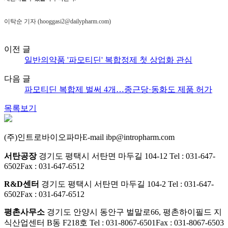
이탁순 기자 (hooggasi2@dailypharm.com)
이전 글
일반의약품 '파모티딘' 복합정제 첫 상업화 관심
다음 글
파모티딘 복합제 벌써 4개…종근당·동화도 제품 허가
목록보기
(주)인트로바이오파마
E-mail ibp@intropharm.com
서탄공장
경기도 평택시 서탄면 마두길 104-12
Tel : 031-647-
6502
Fax : 031-647-6512
R&D센터
경기도 평택시 서탄면 마두길 104-2
Tel : 031-647-
6502
Fax : 031-647-6512
평촌사무소
경기도 안양시 동안구 벌말로66,​ 평촌하이필드 지
식산업센터 B동 F218호
Tel : 031-8067-6501
Fax : 031-8067-6503